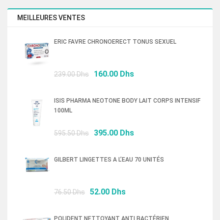
initial
actuel
était :
est :
MEILLEURES VENTES
145.00 Dhs.
97.00 Dhs.
ERIC FAVRE CHRONOERECT TONUS SEXUEL
Le
Le
160.00
Dhs
239.00
Dhs
prix
prix
initial
actuel
ISIS PHARMA NEOTONE BODY LAIT CORPS INTENSIF
était :
est :
100ML
239.00 Dhs.
160.00 Dhs.
Le
Le
395.00
Dhs
595.50
Dhs
prix
prix
initial
actuel
GILBERT LINGETTES A L’EAU 70 UNITÉS
était :
est :
595.50 Dhs.
395.00 Dhs.
Le
Le
52.00
Dhs
76.50
Dhs
prix
prix
initial
actuel
POLIDENT NETTOYANT ANTI BACTÉRIEN