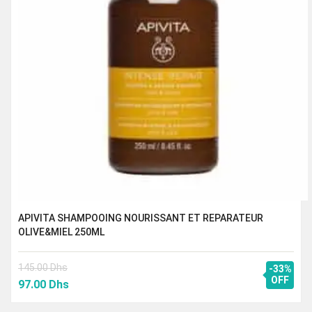
APIVITA SHAMPOOING NOURISSANT ET REPARATEUR
OLIVE&MIEL 250ML
145.00
Dhs
-33%
Le
Le
OFF
97.00
Dhs
prix
prix