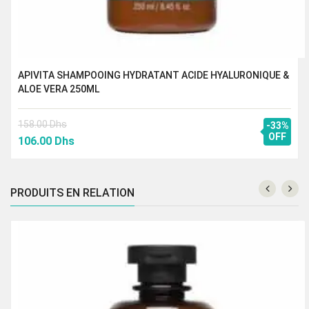
APIVITA SHAMPOOING HYDRATANT ACIDE HYALURONIQUE &
ALOE VERA 250ML
158.00
Dhs
-33%
Le
Le
OFF
106.00
Dhs
prix
prix
initial
actuel
était :
est :
PRODUITS EN RELATION
158.00 Dhs.
106.00 Dhs.