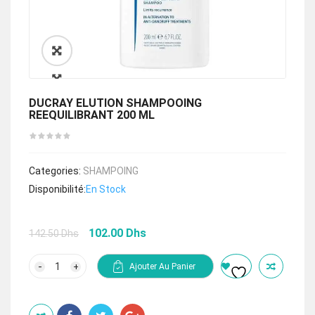
🔍
DUCRAY ELUTION SHAMPOOING
REEQUILIBRANT 200 ML
Categories:
SHAMPOING
Disponibilité:
En Stock
Le
Le
102.00
Dhs
142.50
Dhs
prix
prix
initial
actuel
quantité
Ajouter Au Panier
de
était :
est :
DUCRAY
142.50 Dhs.
102.00 Dhs.
ELUTION
SHAMPOOING
REEQUILIBRANT