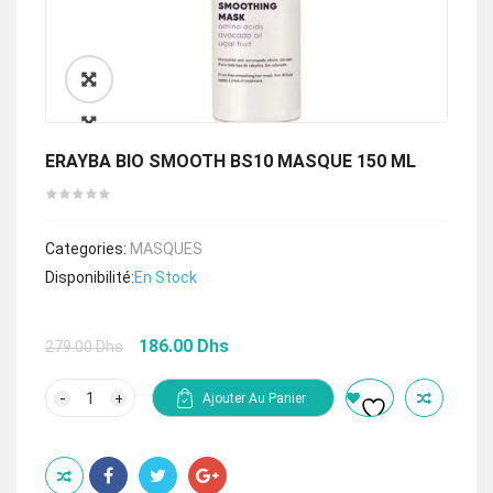
🔍
ERAYBA BIO SMOOTH BS10 MASQUE 150 ML
Categories:
MASQUES
Disponibilité:
En Stock
Le
Le
186.00
Dhs
279.00
Dhs
prix
prix
initial
actuel
quantité
Ajouter Au Panier
de
était :
est :
ERAYBA
279.00 Dhs.
186.00 Dhs.
BIO
SMOOTH
BS10
MASQUE