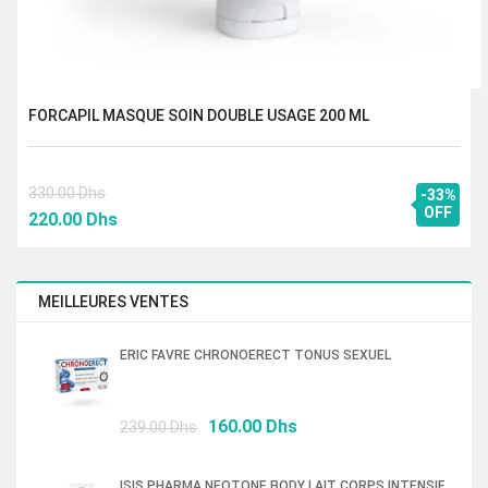
FORCAPIL MASQUE SOIN DOUBLE USAGE 200 ML
330.00
Dhs
-33%
Le
Le
OFF
220.00
Dhs
prix
prix
initial
actuel
était :
est :
MEILLEURES VENTES
330.00 Dhs.
220.00 Dhs.
ERIC FAVRE CHRONOERECT TONUS SEXUEL
Le
Le
160.00
Dhs
239.00
Dhs
prix
prix
initial
actuel
ISIS PHARMA NEOTONE BODY LAIT CORPS INTENSIF