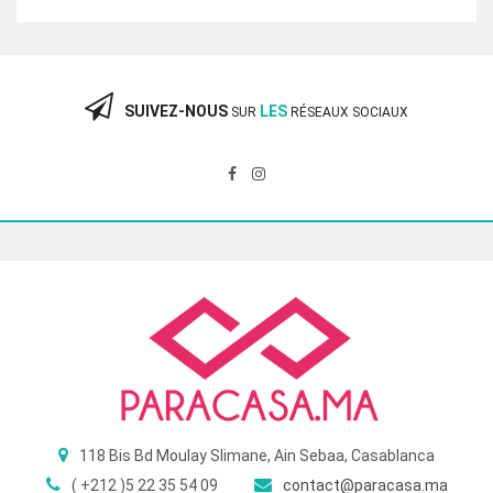
initial
actuel
était :
est :
360.00 Dhs.
240.00 Dhs.
SUIVEZ-NOUS
LES
SUR
RÉSEAUX SOCIAUX
118 Bis Bd Moulay Slimane, Ain Sebaa, Casablanca
( +212 )5 22 35 54 09
contact@paracasa.ma