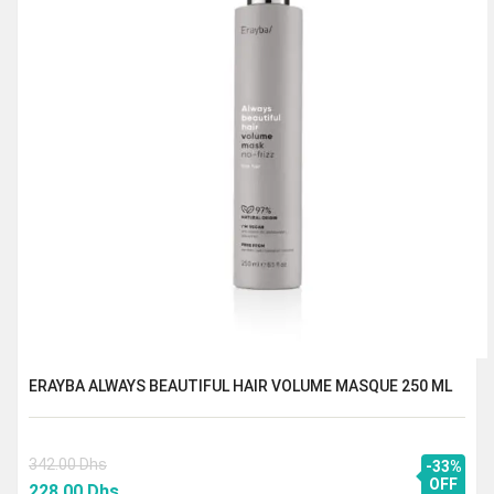
ERAYBA ALWAYS BEAUTIFUL HAIR VOLUME MASQUE 250 ML
342.00
Dhs
-33%
Le
Le
OFF
228.00
Dhs