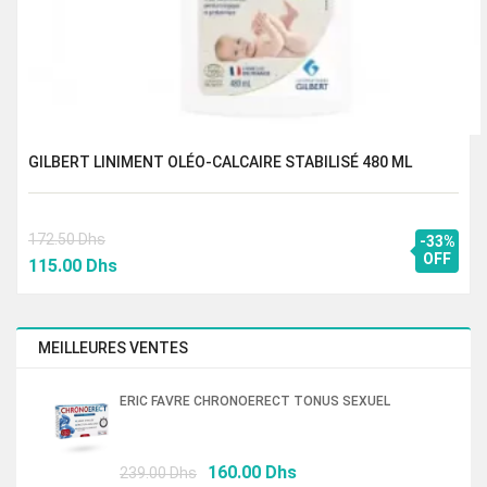
GILBERT LINIMENT OLÉO-CALCAIRE STABILISÉ 480 ML
172.50
Dhs
-33%
Le
Le
OFF
115.00
Dhs
prix
prix
initial
actuel
était :
est :
MEILLEURES VENTES
172.50 Dhs.
115.00 Dhs.
ERIC FAVRE CHRONOERECT TONUS SEXUEL
Le
Le
160.00
Dhs
239.00
Dhs