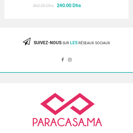
Le
Le
240.00
Dhs
360.00
Dhs
prix
prix
initial
actuel
était :
est :
360.00 Dhs.
240.00 Dhs.
SUIVEZ-NOUS
LES
SUR
RÉSEAUX SOCIAUX