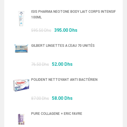
prix
prix
initial
actuel
ISIS PHARMA NEOTONE BODY LAIT CORPS INTENSIF
était :
est :
100ML
239.00 Dhs.
160.00 Dhs.
Le
Le
395.00
Dhs
595.50
Dhs
prix
prix
initial
actuel
GILBERT LINGETTES A L’EAU 70 UNITÉS
était :
est :
595.50 Dhs.
395.00 Dhs.
Le
Le
52.00
Dhs
76.50
Dhs
prix
prix
initial
actuel
POLIDENT NETTOYANT ANTI BACTÉRIEN
était :
est :
76.50 Dhs.
52.00 Dhs.
Le
Le
58.00
Dhs
87.00
Dhs
prix
prix
initial
actuel
PURE COLLAGENE + ERIC FAVRE
était :
est :
87.00 Dhs.
58.00 Dhs.