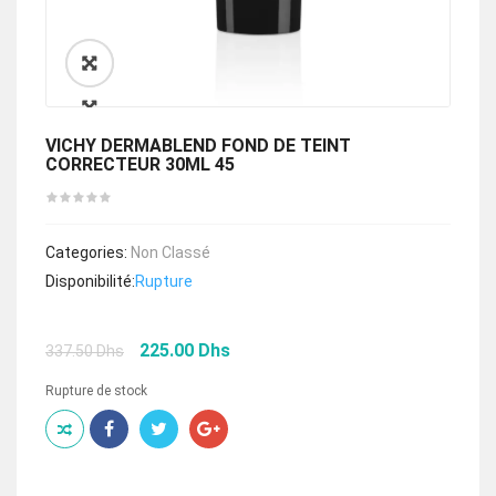
🔍
VICHY DERMABLEND FOND DE TEINT
CORRECTEUR 30ML 45
Categories:
Non Classé
Disponibilité:
Rupture
Le
Le
225.00
Dhs
337.50
Dhs
prix
prix
initial
actuel
Rupture de stock
était :
est :
337.50 Dhs.
225.00 Dhs.