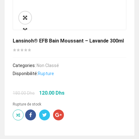
🔍
Lansinoh® EFB Bain Moussant – Lavande 300ml
Categories:
Non Classé
Disponibilité:
Rupture
Le
Le
120.00
Dhs
180.00
Dhs
prix
prix
initial
actuel
Rupture de stock
était :
est :
180.00 Dhs.
120.00 Dhs.