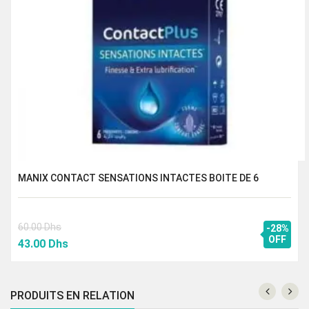
MANIX CONTACT SENSATIONS INTACTES BOITE DE 6
60.00
Dhs
-28%
Le
Le
OFF
43.00
Dhs
prix
prix
initial
actuel
était :
est :
PRODUITS EN RELATION
60.00 Dhs.
43.00 Dhs.