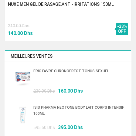
NUXE MEN GEL DE RASAGE,ANTI-IRRITATIONS 150ML
210.00
Dhs
-33%
Le
Le
OFF
140.00
Dhs
prix
prix
initial
actuel
était :
est :
MEILLEURES VENTES
210.00 Dhs.
140.00 Dhs.
ERIC FAVRE CHRONOERECT TONUS SEXUEL
Le
Le
160.00
Dhs
239.00
Dhs
prix
prix
initial
actuel
ISIS PHARMA NEOTONE BODY LAIT CORPS INTENSIF
était :
est :
100ML
239.00 Dhs.
160.00 Dhs.
Le
Le
395.00
Dhs
595.50
Dhs
prix
prix