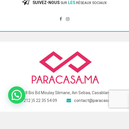
SUIVEZ-NOUS
LES
SUR
RÉSEAUX SOCIAUX
118 Bis Bd Moulay Slimane, Ain Sebaa, Casablanca
( +212 )5 22 35 54 09
contact@paracasa.ma
© 2025 Para Casa – Site géré et optimisé par
Touch Target
. All Rights
Reserved.