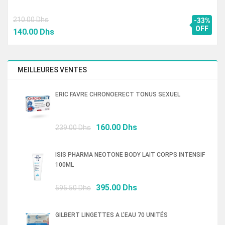
210.00
Dhs
-33%
Le
Le
OFF
140.00
Dhs
prix
prix
initial
actuel
était :
est :
MEILLEURES VENTES
210.00 Dhs.
140.00 Dhs.
ERIC FAVRE CHRONOERECT TONUS SEXUEL
Le
Le
160.00
Dhs
239.00
Dhs
prix
prix
initial
actuel
ISIS PHARMA NEOTONE BODY LAIT CORPS INTENSIF
était :
est :
100ML
239.00 Dhs.
160.00 Dhs.
Le
Le
395.00
Dhs
595.50
Dhs
prix
prix
initial
actuel
GILBERT LINGETTES A L’EAU 70 UNITÉS
était :
est :