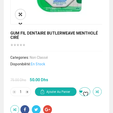
🔍
GUM FIL DENTAIRE BUTLERWEAVE MENTHOLÉ
CIRÉ
Categories:
Non Classé
Disponibilité:
En Stock
Le
Le
50.00
Dhs
75.00
Dhs
prix
prix
initial
actuel
quantité
Ajouter Au Panier
de
était :
est :
GUM
75.00 Dhs.
50.00 Dhs.
FIL
DENTAIRE
BUTLERWEAVE
MENTHOLÉ