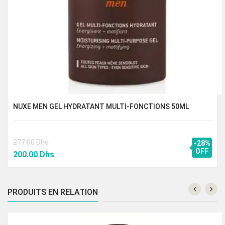
NUXE MEN GEL HYDRATANT MULTI-FONCTIONS 50ML
277.00
Dhs
-28%
Le
Le
OFF
200.00
Dhs
prix
prix
initial
actuel
était :
est :
PRODUITS EN RELATION
277.00 Dhs.
200.00 Dhs.