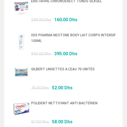
ERIC FAVRE CHRONOERECT TONUS SEXUEL
Le
Le
160.00
Dhs
239.00
Dhs
prix
prix
initial
actuel
ISIS PHARMA NEOTONE BODY LAIT CORPS INTENSIF
était :
est :
100ML
239.00 Dhs.
160.00 Dhs.
Le
Le
395.00
Dhs
595.50
Dhs
prix
prix
initial
actuel
GILBERT LINGETTES A L’EAU 70 UNITÉS
était :
est :
595.50 Dhs.
395.00 Dhs.
Le
Le
52.00
Dhs
76.50
Dhs
prix
prix
initial
actuel
POLIDENT NETTOYANT ANTI BACTÉRIEN
était :
est :
76.50 Dhs.
52.00 Dhs.
Le
Le
58.00
Dhs
87.00
Dhs