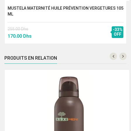
MUSTELA MATERNITÉ HUILE PRÉVENTION VERGETURES 105
ML
255.00
Dhs
-33%
Le
Le
OFF
170.00
Dhs
prix
prix
initial
actuel
était :
est :
PRODUITS EN RELATION
255.00 Dhs.
170.00 Dhs.