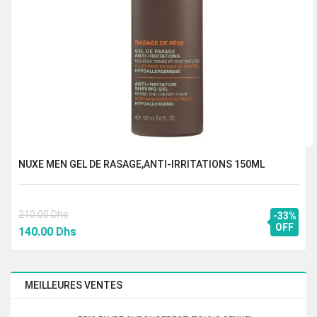
NUXE MEN GEL DE RASAGE,ANTI-IRRITATIONS 150ML
210.00
Dhs
-33%
Le
Le
OFF
140.00
Dhs
prix
prix
initial
actuel
était :
est :
MEILLEURES VENTES
210.00 Dhs.
140.00 Dhs.