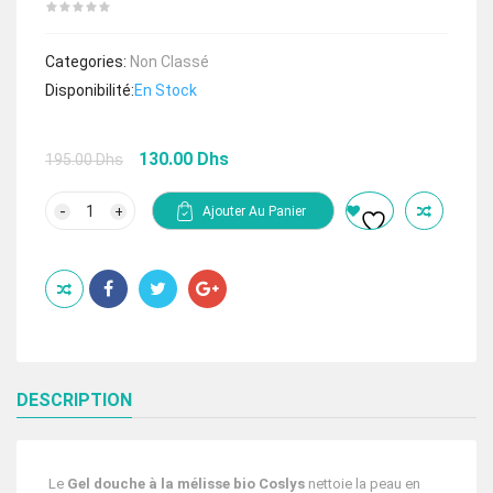
Categories:
Non Classé
Disponibilité:
En Stock
Le
Le
130.00
Dhs
195.00
Dhs
prix
prix
initial
actuel
quantité
Ajouter Au Panier
de
était :
est :
Coslys
195.00 Dhs.
130.00 Dhs.
Gel
douche
bio
mélisse
(380ml)
DESCRIPTION
Le
Gel douche à la mélisse bio Coslys
nettoie la peau en