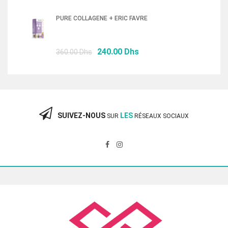
prix
prix
initial
actuel
PURE COLLAGENE + ERIC FAVRE
était :
est :
87.00 Dhs.
58.00 Dhs.
Le
Le
240.00
Dhs
360.00
Dhs
prix
prix
initial
actuel
était :
est :
360.00 Dhs.
240.00 Dhs.
SUIVEZ-NOUS
LES
SUR
RÉSEAUX SOCIAUX