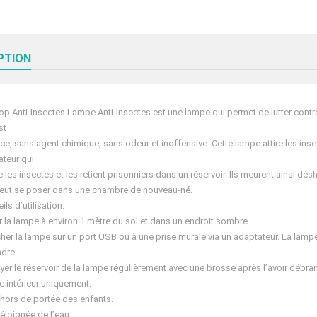
PTION
op Anti-Insectes Lampe Anti-Insectes est une lampe qui permet de lutter contr
st
ace, sans agent chimique, sans odeur et inoffensive. Cette lampe attire les inse
ateur qui
e les insectes et les retient prisonniers dans un réservoir. Ils meurent ainsi dés
peut se poser dans une chambre de nouveau-né.
ils d’utilisation:
r la lampe à environ 1 mètre du sol et dans un endroit sombre.
her la lampe sur un port USB ou à une prise murale via un adaptateur. La lam
ndre.
yer le réservoir de la lampe régulièrement avec une brosse après l’avoir débra
 intérieur uniquement.
 hors de portée des enfants.
 éloignée de l’eau.