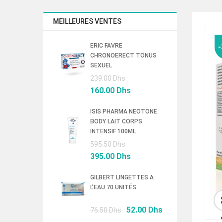
MEILLEURES VENTES
ERIC FAVRE
CHRONOERECT TONUS
SEXUEL
Le
239.00
Dhs
prix
Le
160.00
Dhs
initial
prix
était :
actuel
ISIS PHARMA NEOTONE
BODY LAIT CORPS
239.00 Dhs.
est :
INTENSIF 100ML
160.00 Dhs.
Le
595.50
Dhs
prix
Le
395.00
Dhs
initial
prix
était :
actuel
GILBERT LINGETTES A
L’EAU 70 UNITÉS
595.50 Dhs.
est :
395.00 Dhs.
Le
Le
52.00
Dhs
76.50
Dhs
prix
prix