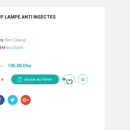
P LAMPE ANTI INSECTES
es:
Non Classé
ité:
En Stock
Le
Le
195.00
Dhs
hs
prix
prix
initial
actuel
tité
Ajouter Au Panier
était :
est :
TOP
292.50 Dhs.
195.00 Dhs.
PE
CTES