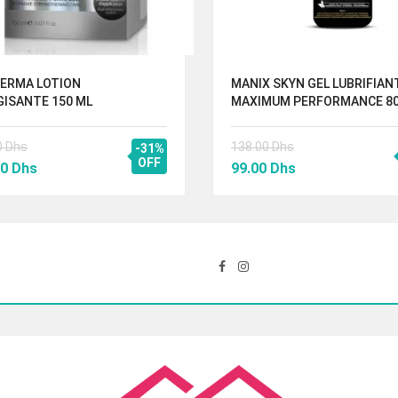
DERMA LOTION
MANIX SKYN GEL LUBRIFIAN
ISANTE 150 ML
MAXIMUM PERFORMANCE 80
0
Dhs
138.00
Dhs
-31%
Le
OFF
Le
Le
00
Dhs
99.00
Dhs
prix
prix
prix
al
actuel
initial
actuel
 :
est :
était :
est :
00 Dhs.
412.00 Dhs.
138.00 Dhs.
99.00 Dhs.