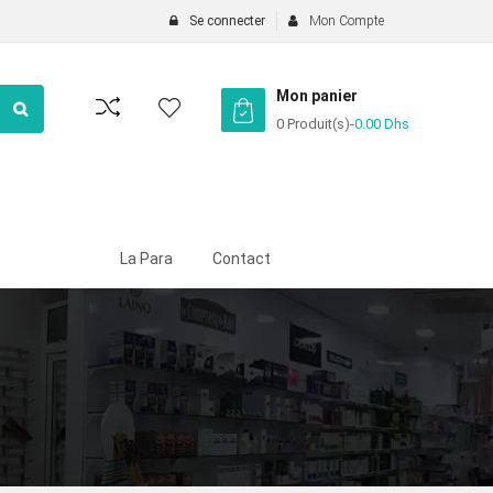
Se connecter
Mon Compte
Mon panier
0 Produit(s)
-
0.00
Dhs
La Para
Contact