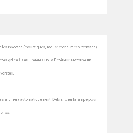
e les insectes (moustiques, moucherons, mites, termites).
ctes grâce à ses lumières UV. À l’intérieur se trouve un
hydratés.
pe s’allumera automatiquement. Débrancher la lampe pour
nchée.