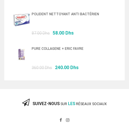
prix
prix
initial
actuel
POLIDENT NETTOYANT ANTI BACTÉRIEN
était :
est :
76.50 Dhs.
52.00 Dhs.
Le
Le
58.00
Dhs
87.00
Dhs
prix
prix
initial
actuel
PURE COLLAGENE + ERIC FAVRE
était :
est :
87.00 Dhs.
58.00 Dhs.
Le
Le
240.00
Dhs
360.00
Dhs
prix
prix
initial
actuel
était :
est :
360.00 Dhs.
240.00 Dhs.
SUIVEZ-NOUS
LES
SUR
RÉSEAUX SOCIAUX