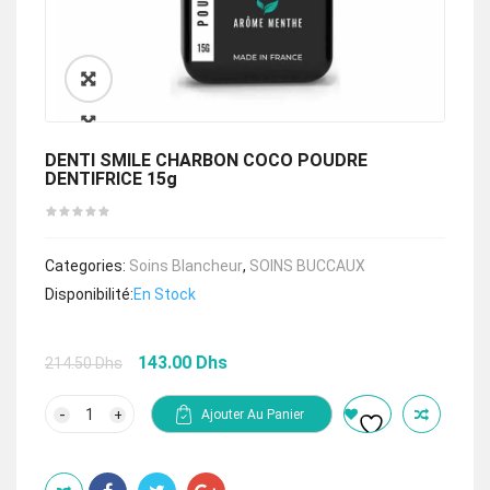
🔍
DENTI SMILE CHARBON COCO POUDRE
DENTIFRICE 15g
Categories:
Soins Blancheur
,
SOINS BUCCAUX
Disponibilité:
En Stock
Le
Le
143.00
Dhs
214.50
Dhs
prix
prix
initial
actuel
quantité
Ajouter Au Panier
de
était :
est :
DENTI
214.50 Dhs.
143.00 Dhs.
SMILE
CHARBON
COCO