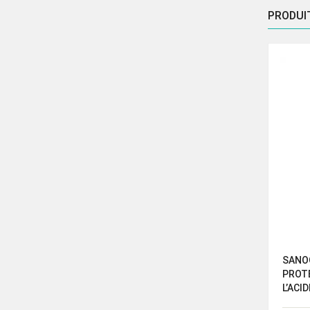
PRODUI
GUM BAIN DE BOUCHE ORTHO
SANOG
PROTE
L’ACI
90.00
Dhs