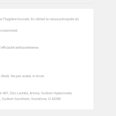
 l’hygiène buccale. En ciblant la cause principale du
occasionnel,
’efficacité antibactérienne.
lué). Ne pas avaler, ni rincer.
er 407, Zinc Lactate, Aroma, Sodium Hyaluronate,
l, Sodium Saccharin, Sucralose, CI 42090.