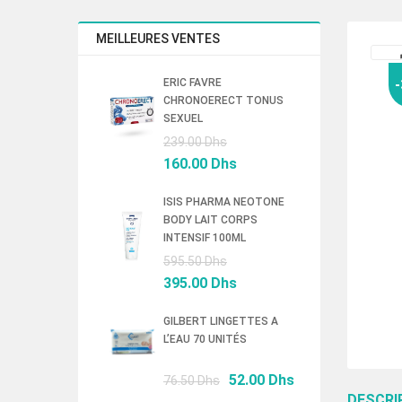
MEILLEURES VENTES
ERIC FAVRE
CHRONOERECT TONUS
SEXUEL
Le
239.00
Dhs
prix
Le
160.00
Dhs
initial
prix
était :
actuel
ISIS PHARMA NEOTONE
BODY LAIT CORPS
239.00 Dhs.
est :
INTENSIF 100ML
160.00 Dhs.
Le
595.50
Dhs
prix
Le
395.00
Dhs
initial
prix
était :
actuel
GILBERT LINGETTES A
L’EAU 70 UNITÉS
595.50 Dhs.
est :
395.00 Dhs.
Le
Le
52.00
Dhs
76.50
Dhs
prix
prix
DESCRI