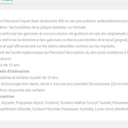
ol Parodont Expert Bain de Bouche 400 ml est une solution antibactérienne pour
ème : les bactéries de la plaque dentaire, sa formule :
à renforcer les gencives et son processus de guérison en cas de saignement 
à renforcer la résistance des gencives contre la parodontite et le recul gingival,
e et agit efficacement sur les dents naturelles comme sur les implants,
ent de l’acide hyaluronique qui favorise l’absorption du zinc pour contribuer à l
alcool.
tir de 12 ans.
ils d’utilisation
adultes et enfants à partir de 12 ans.
 le brossage des dents, rincer 2 fois par jour pendant 30 secondes (20 ml non di
 hors de portée des enfants.
osition
 Glycerin, Propylene Glycol, Sorbitol, Sodium Methyl Cocoyl Taurate, Poloxam
pyridinium Chloride, Sodium Fluoride, Potassium Sorbate, Lactic Acid, Mentho