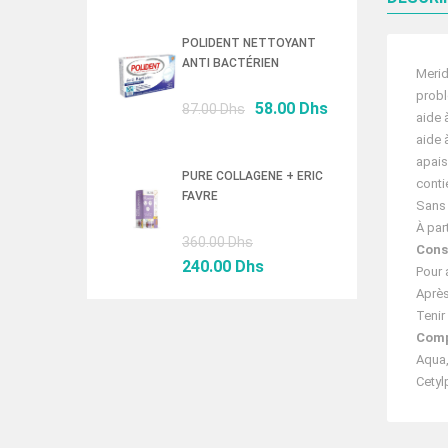
initial
actuel
était :
est :
POLIDENT NETTOYANT
ANTI BACTÉRIEN
76.50 Dhs.
52.00 Dhs.
Merid
probl
Le
Le
58.00
Dhs
87.00
Dhs
aide 
prix
prix
aide 
initial
actuel
apais
était :
est :
PURE COLLAGENE + ERIC
conti
FAVRE
87.00 Dhs.
58.00 Dhs.
Sans 
À par
Le
360.00
Dhs
Conse
prix
Le
240.00
Dhs
Pour 
initial
prix
Après
était :
actuel
Tenir
360.00 Dhs.
est :
Comp
240.00 Dhs.
Aqua,
Cetyl