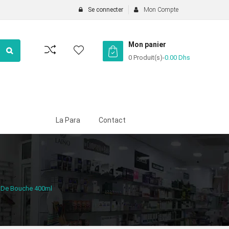
Se connecter
Mon Compte
Mon panier
0 Produit(s)
-
0.00
Dhs
La Para
Contact
n De Bouche 400ml