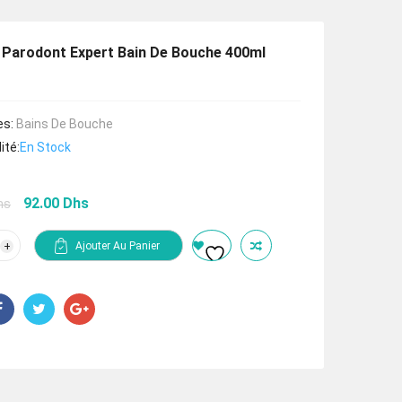
 Parodont Expert Bain De Bouche 400ml
es:
Bains De Bouche
ité:
En Stock
Le
Le
92.00
Dhs
hs
prix
prix
initial
actuel
tité
Ajouter Au Panier
était :
est :
dol
138.00 Dhs.
92.00 Dhs.
dont
rt
he
l