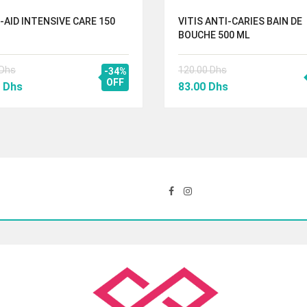
-AID INTENSIVE CARE 150
VITIS ANTI-CARIES BAIN DE
BOUCHE 500 ML
Dhs
120.00
Dhs
-34%
Le
OFF
Le
Le
0
Dhs
83.00
Dhs
prix
prix
prix
al
actuel
initial
actuel
 :
est :
était :
est :
0 Dhs.
57.00 Dhs.
120.00 Dhs.
83.00 Dhs.