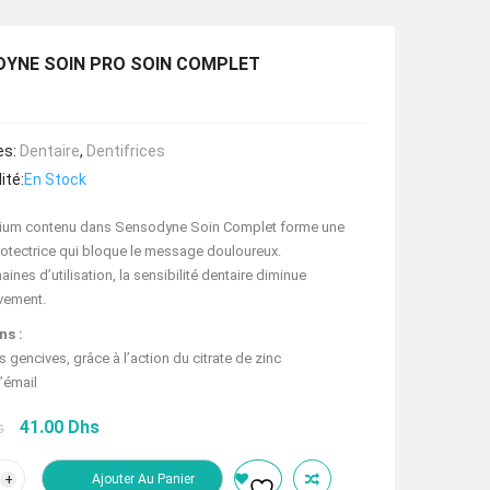
YNE SOIN PRO SOIN COMPLET
es:
Dentaire
,
Dentifrices
ité:
En Stock
ium contenu dans Sensodyne Soin Complet forme une
rotectrice qui bloque le message douloureux.
ines d’utilisation, la sensibilité dentaire diminue
ivement.
ns :
s gencives, grâce à l’action du citrate de zinc
’émail
Le
Le
41.00
Dhs
s
prix
prix
initial
actuel
tité
Ajouter Au Panier
était :
est :