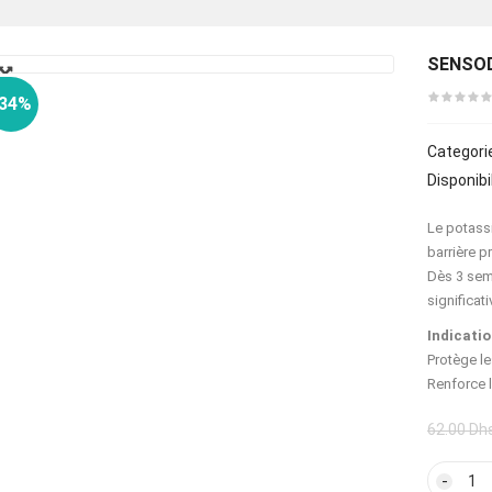
🔍
SENSOD
-34%
Categori
Disponibil
Le potass
barrière p
Dès 3 sema
significat
Indicatio
Protège le
Renforce l
62.00
Dh
quan
de