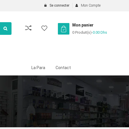
Se connecter
Mon Compte
Mon panier
0 Produit(s)
-
0.00
Dhs
La Para
Contact
T