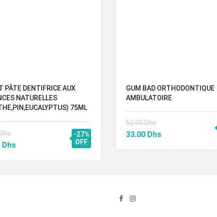
 PÂTE DENTIFRICE AUX
GUM BAD ORTHODONTIQUE
NCES NATURELLES
AMBULATOIRE
HE,PIN,EUCALYPTUS) 75ML
50.00
Dhs
Le
Le
Dhs
33.00
Dhs
-27%
Le
OFF
prix
prix
0
Dhs
prix
initial
actuel
al
actuel
était :
est :
 :
est :
50.00 Dhs.
33.00 Dhs.
0 Dhs.
72.00 Dhs.