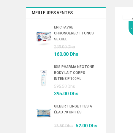
MEILLEURES VENTES
ERIC FAVRE
CHRONOERECT TONUS
SEXUEL
Le
239.00
Dhs
prix
Le
160.00
Dhs
initial
prix
était :
actuel
ISIS PHARMA NEOTONE
BODY LAIT CORPS
239.00 Dhs.
est :
INTENSIF 100ML
160.00 Dhs.
Le
595.50
Dhs
prix
Le
395.00
Dhs
initial
prix
était :
actuel
GILBERT LINGETTES A
L’EAU 70 UNITÉS
595.50 Dhs.
est :
395.00 Dhs.
Le
Le
52.00
Dhs
76.50
Dhs
prix
prix