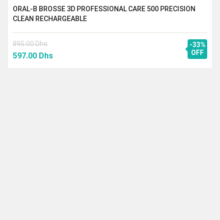
ORAL-B BROSSE 3D PROFESSIONAL CARE 500 PRECISION
CLEAN RECHARGEABLE
895.00
Dhs
-33%
Le
Le
OFF
597.00
Dhs
prix
prix
initial
actuel
était :
est :
895.00 Dhs.
597.00 Dhs.