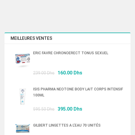
MEILLEURES VENTES
ERIC FAVRE CHRONOERECT TONUS SEXUEL
Le
Le
160.00
Dhs
239.00
Dhs
prix
prix
initial
actuel
ISIS PHARMA NEOTONE BODY LAIT CORPS INTENSIF
était :
est :
100ML
239.00 Dhs.
160.00 Dhs.
Le
Le
395.00
Dhs
595.50
Dhs
prix
prix
initial
actuel
GILBERT LINGETTES A L’EAU 70 UNITÉS
était :
est :