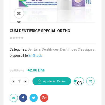
🔍
GUM DENTIFRICE SPECIAL ORTHO
Categories:
Dentaire
,
Dentifrices
,
Dentifrices Classiques
Disponibilité:
En Stock
Le
Le
42.00
Dhs
63.00
Dhs
prix
prix
initial
actuel
quantité
Ajouter Au Panier
de
était :
est :
GUM
63.00 Dhs.
42.00 Dhs.
DENTIFRICE
SPECIAL
ORTHO