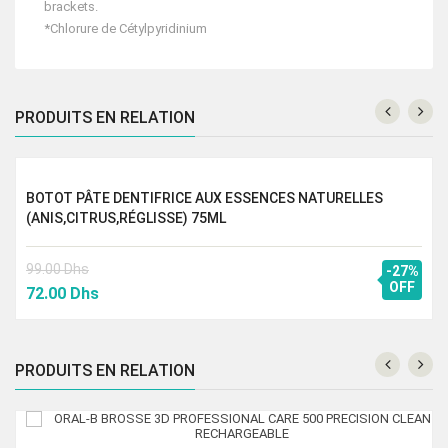
brackets.
*Chlorure de Cétylpyridinium
PRODUITS EN RELATION
BOTOT PÂTE DENTIFRICE AUX ESSENCES NATURELLES
(ANIS,CITRUS,RÉGLISSE) 75ML
99.00
Dhs
-27%
Le
Le
OFF
72.00
Dhs
prix
prix
initial
actuel
était :
est :
PRODUITS EN RELATION
99.00 Dhs.
72.00 Dhs.