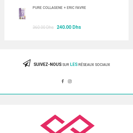
initial
actuel
PURE COLLAGENE + ERIC FAVRE
était :
est :
87.00 Dhs.
58.00 Dhs.
Le
Le
240.00
Dhs
360.00
Dhs
prix
prix
initial
actuel
était :
est :
360.00 Dhs.
240.00 Dhs.
SUIVEZ-NOUS
LES
SUR
RÉSEAUX SOCIAUX