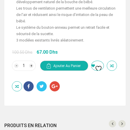
développement naturel de la bouche de bébé.
Les trous de ventilation permettent une meilleure circulation
de l’air et réduisent ainsi le risque d’irritation de la peau de
bébé.
Le système du bouton-anneau permet un retrait facile et
sécurisé de la sucette.
3 modèles existants livrés aléatoirement.
Le
Le
67.00
Dhs
100.50
Dhs
prix
prix
initial
actuel
quantité
Ajouter Au Panier
de
était :
est :
DODIE
100.50 Dhs.
67.00 Dhs.
SUCETTE
+6
MOIS
"MAMAN"
SILICONE
PRODUITS EN RELATION