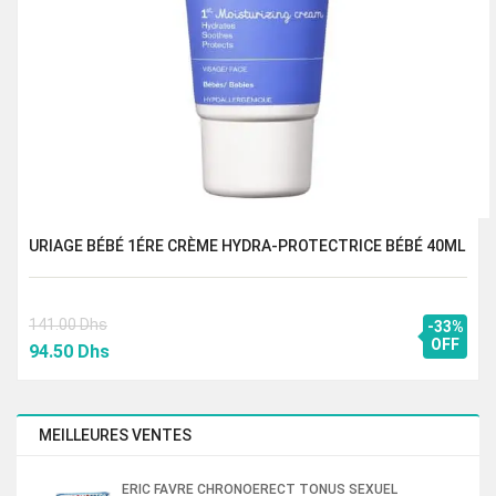
URIAGE BÉBÉ 1ÉRE CRÈME HYDRA-PROTECTRICE BÉBÉ 40ML
141.00
Dhs
-33%
Le
Le
OFF
94.50
Dhs
prix
prix
initial
actuel
était :
est :
MEILLEURES VENTES
141.00 Dhs.
94.50 Dhs.
ERIC FAVRE CHRONOERECT TONUS SEXUEL