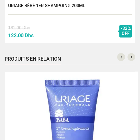
URIAGE BÉBÉ 1ER SHAMPOING 200ML
182.00
Dhs
-33%
Le
Le
OFF
122.00
Dhs
prix
prix
initial
actuel
était :
est :
PRODUITS EN RELATION
182.00 Dhs.
122.00 Dhs.