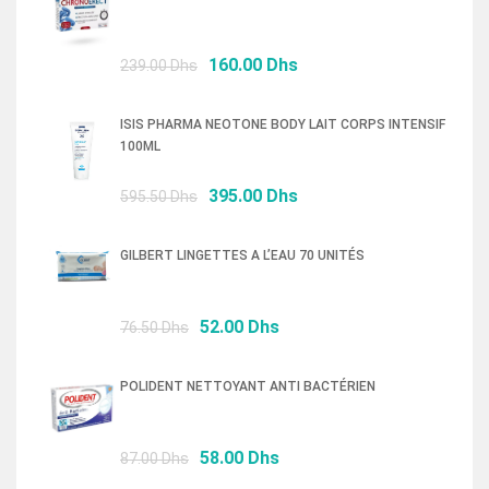
Le
Le
160.00
Dhs
239.00
Dhs
prix
prix
initial
actuel
ISIS PHARMA NEOTONE BODY LAIT CORPS INTENSIF
était :
est :
100ML
239.00 Dhs.
160.00 Dhs.
Le
Le
395.00
Dhs
595.50
Dhs
prix
prix
initial
actuel
GILBERT LINGETTES A L’EAU 70 UNITÉS
était :
est :
595.50 Dhs.
395.00 Dhs.
Le
Le
52.00
Dhs
76.50
Dhs
prix
prix
initial
actuel
POLIDENT NETTOYANT ANTI BACTÉRIEN
était :
est :
76.50 Dhs.
52.00 Dhs.
Le
Le
58.00
Dhs
87.00
Dhs
prix
prix