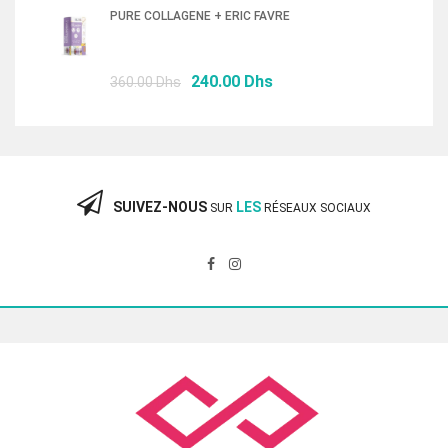
initial
actuel
PURE COLLAGENE + ERIC FAVRE
était :
est :
87.00 Dhs.
58.00 Dhs.
Le
Le
240.00
Dhs
360.00
Dhs
prix
prix
initial
actuel
était :
est :
360.00 Dhs.
240.00 Dhs.
SUIVEZ-NOUS
LES
SUR
RÉSEAUX SOCIAUX