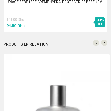
URIAGE BÉBÉ 1ÉRE CRÈME HYDRA-PROTECTRICE BÉBÉ 40ML
141.00
Dhs
-33%
Le
Le
OFF
94.50
Dhs
prix
prix
initial
actuel
était :
est :
PRODUITS EN RELATION
141.00 Dhs.
94.50 Dhs.