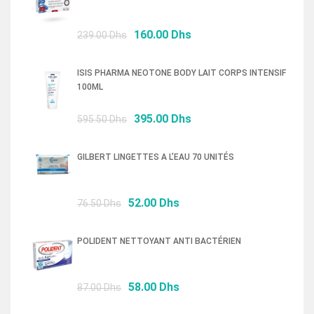
Le
Le
160.00
Dhs
239.00
Dhs
prix
prix
initial
actuel
ISIS PHARMA NEOTONE BODY LAIT CORPS INTENSIF
était :
est :
100ML
239.00 Dhs.
160.00 Dhs.
Le
Le
395.00
Dhs
595.50
Dhs
prix
prix
initial
actuel
GILBERT LINGETTES A L’EAU 70 UNITÉS
était :
est :
595.50 Dhs.
395.00 Dhs.
Le
Le
52.00
Dhs
76.50
Dhs
prix
prix
initial
actuel
POLIDENT NETTOYANT ANTI BACTÉRIEN
était :
est :
76.50 Dhs.
52.00 Dhs.
Le
Le
58.00
Dhs
87.00
Dhs
prix
prix