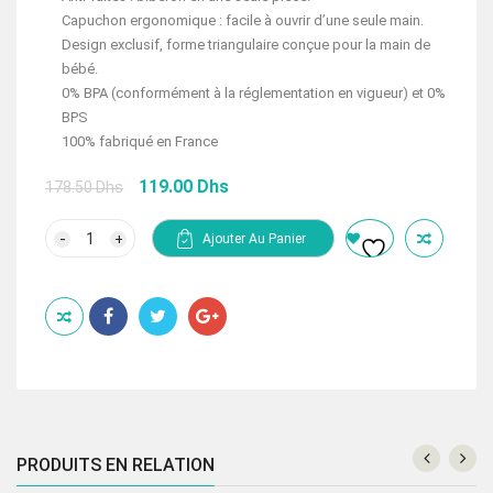
Capuchon ergonomique : facile à ouvrir d’une seule main.
Design exclusif, forme triangulaire conçue pour la main de
bébé.
0% BPA (conformément à la réglementation en vigueur) et 0%
BPS
100% fabriqué en France
Le
Le
119.00
Dhs
178.50
Dhs
prix
prix
initial
actuel
quantité
Ajouter Au Panier
de
était :
est :
DODIE
178.50 Dhs.
119.00 Dhs.
BIBERON
SENSATION+
ANTI
COLIQUE
330
ML
PRODUITS EN RELATION