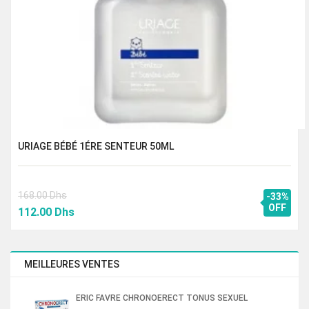
URIAGE BÉBÉ 1ÉRE SENTEUR 50ML
168.00
Dhs
-33%
Le
Le
OFF
112.00
Dhs
prix
prix
initial
actuel
était :
est :
MEILLEURES VENTES
168.00 Dhs.
112.00 Dhs.
ERIC FAVRE CHRONOERECT TONUS SEXUEL