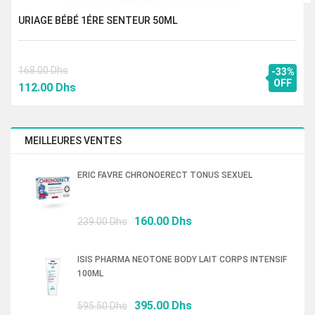
URIAGE BÉBÉ 1ÉRE SENTEUR 50ML
168.00
Dhs
-33%
Le
Le
OFF
112.00
Dhs
prix
prix
initial
actuel
était :
est :
MEILLEURES VENTES
168.00 Dhs.
112.00 Dhs.
ERIC FAVRE CHRONOERECT TONUS SEXUEL
Le
Le
160.00
Dhs
239.00
Dhs
prix
prix
initial
actuel
ISIS PHARMA NEOTONE BODY LAIT CORPS INTENSIF
était :
est :
100ML
239.00 Dhs.
160.00 Dhs.
Le
Le
395.00
Dhs
595.50
Dhs