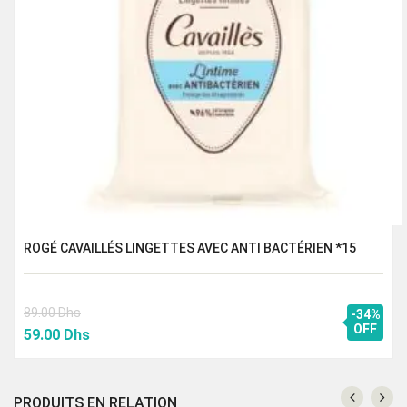
ROGÉ CAVAILLÉS LINGETTES AVEC ANTI BACTÉRIEN *15
89.00
Dhs
-34%
Le
Le
OFF
59.00
Dhs
prix
prix
initial
actuel
était :
est :
PRODUITS EN RELATION