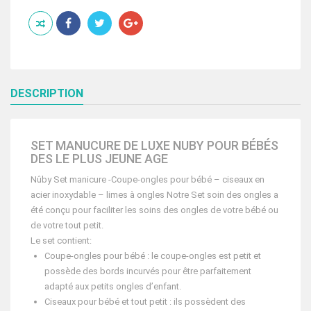
PACK
MANUCURE
DE
LUXE
:
CISEAUX
COUPE
ONGLE
DESCRIPTION
LIME
+0MOIS
COLORIS
SUIVANT
DISPONIBILITE
SET MANUCURE DE LUXE NUBY POUR BÉBÉS
DES LE PLUS JEUNE AGE
Nûby Set manicure -Coupe-ongles pour bébé – ciseaux en
acier inoxydable – limes à ongles Notre Set soin des ongles a
été conçu pour faciliter les soins des ongles de votre bébé ou
de votre tout petit.
Le set contient:
Coupe-ongles pour bébé : le coupe-ongles est petit et
possède des bords incurvés pour être parfaitement
adapté aux petits ongles d’enfant.
Ciseaux pour bébé et tout petit : ils possèdent des