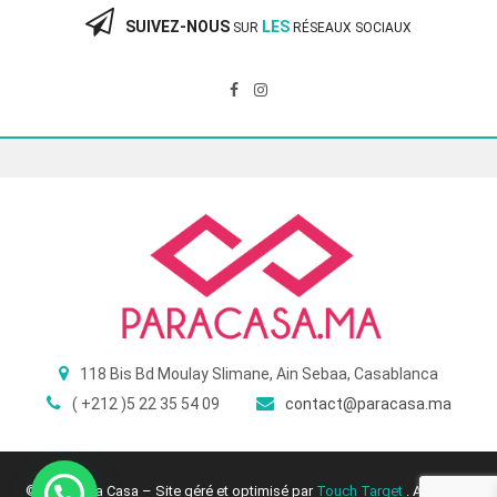
SUIVEZ-NOUS
LES
SUR
RÉSEAUX SOCIAUX
118 Bis Bd Moulay Slimane, Ain Sebaa, Casablanca
( +212 )5 22 35 54 09
contact@paracasa.ma
© 2025 Para Casa – Site géré et optimisé par
Touch Target
. All Rights