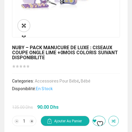
🔍
NUBY – PACK MANUCURE DE LUXE : CISEAUX
COUPE ONGLE LIME +0MOIS COLORIS SUIVANT
DISPONIBILITE
Categories:
Accessoires Pour Bébé
,
Bébé
Disponibilité:
En Stock
Le
Le
90.00
Dhs
135.00
Dhs
prix
prix
initial
actuel
quantité
Ajouter Au Panier
de
était :
est :
NUBY
135.00 Dhs.
90.00 Dhs.
–