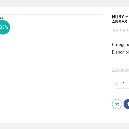
🔍
NUBY –
ANSES 
-33%
Categori
Disponibil
225.00
D
quan
de
NUB
–
GOB
240M
ANTI
GOU
MAG
360°
ANS
ET