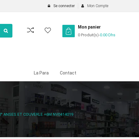
Se connecter
Mon Compte
Mon panier
0 Produit(s)
-
0.00
Dhs
La Para
Contact
0° ANSES ET COUVERLE +6M NV0414019