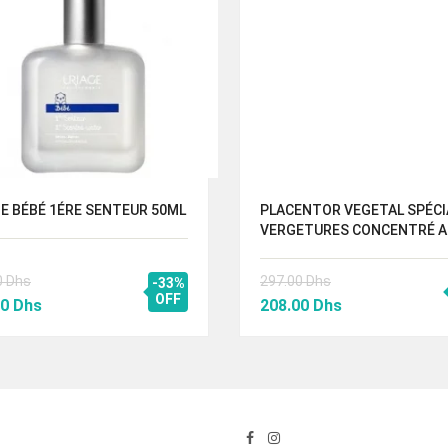
E BÉBÉ 1ÉRE SENTEUR 50ML
PLACENTOR VEGETAL SPÉCI
VERGETURES CONCENTRÉ A
0
Dhs
297.00
Dhs
-33%
Le
OFF
Le
Le
00
Dhs
208.00
Dhs
prix
prix
prix
al
actuel
initial
actuel
 :
est :
était :
est :
00 Dhs.
112.00 Dhs.
297.00 Dhs.
208.00 Dhs.