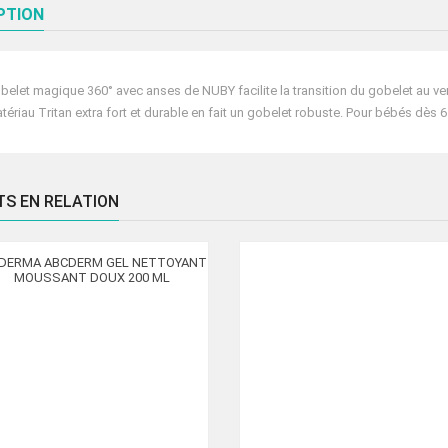
PTION
COUV
+6M
NV04
belet magique 360° avec anses de NUBY facilite la transition du gobelet au ver
tériau Tritan extra fort et durable en fait un gobelet robuste. Pour bébés dès 
TS EN RELATION