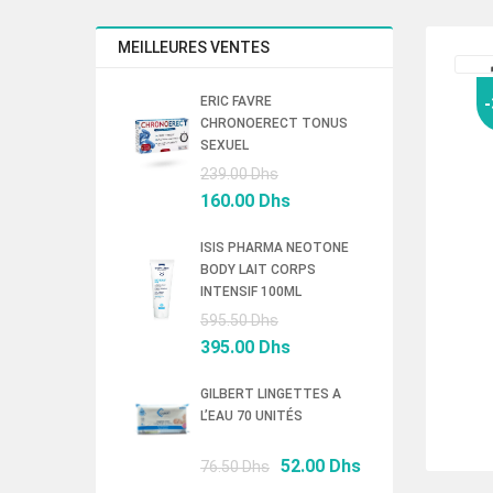
MEILLEURES VENTES
ERIC FAVRE
CHRONOERECT TONUS
SEXUEL
Le
239.00
Dhs
prix
Le
160.00
Dhs
initial
prix
était :
actuel
ISIS PHARMA NEOTONE
BODY LAIT CORPS
239.00 Dhs.
est :
INTENSIF 100ML
160.00 Dhs.
Le
595.50
Dhs
prix
Le
395.00
Dhs
initial
prix
était :
actuel
GILBERT LINGETTES A
L’EAU 70 UNITÉS
595.50 Dhs.
est :
395.00 Dhs.
Le
Le
52.00
Dhs
76.50
Dhs
prix
prix