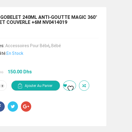
 GOBELET 240ML ANTI-GOUTTE MAGIC 360°
ET COUVERLE +6M NV0414019
es:
Accessoires Pour Bébé
,
Bébé
ité:
En Stock
Le
Le
150.00
Dhs
hs
prix
prix
initial
actuel
tité
Ajouter Au Panier
était :
est :
Y
225.00 Dhs.
150.00 Dhs.
ELET
L
-
TTE
IC
ES