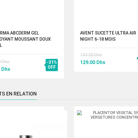
ERMA ABCDERM GEL
AVENT SUCETTE ULTRA AIR
OYANT MOUSSANT DOUX
NIGHT 6-18 MOIS
L
193.50
Dhs
Le
Le
0
Dhs
129.00
Dhs
-31%
Le
OFF
prix
prix
0
Dhs
prix
initial
actuel
al
actuel
était :
est :
 :
est :
193.50 Dhs.
129.00 Dhs.
TS EN RELATION
00 Dhs.
89.00 Dhs.