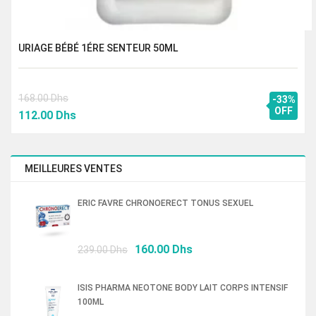
URIAGE BÉBÉ 1ÉRE SENTEUR 50ML
168.00
Dhs
-33%
Le
Le
OFF
112.00
Dhs
prix
prix
initial
actuel
était :
est :
MEILLEURES VENTES
168.00 Dhs.
112.00 Dhs.
ERIC FAVRE CHRONOERECT TONUS SEXUEL
Le
Le
160.00
Dhs
239.00
Dhs
prix
prix
initial
actuel
ISIS PHARMA NEOTONE BODY LAIT CORPS INTENSIF
était :
est :
100ML
239.00 Dhs.
160.00 Dhs.