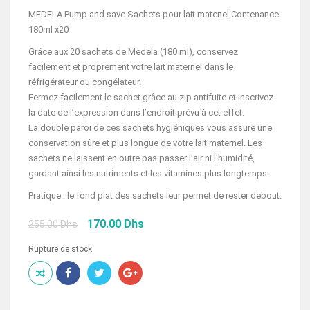
MEDELA Pump and save Sachets pour lait matenel Contenance
180ml x20
Grâce aux 20 sachets de Medela (180 ml), conservez
facilement et proprement votre lait maternel dans le
réfrigérateur ou congélateur.
Fermez facilement le sachet grâce au zip antifuite et inscrivez
la date de l’expression dans l’endroit prévu à cet effet.
La double paroi de ces sachets hygiéniques vous assure une
conservation sûre et plus longue de votre lait maternel. Les
sachets ne laissent en outre pas passer l’air ni l’humidité,
gardant ainsi les nutriments et les vitamines plus longtemps.
Pratique : le fond plat des sachets leur permet de rester debout.
Le
Le
170.00
Dhs
255.00
Dhs
prix
prix
initial
actuel
Rupture de stock
était :
est :
255.00 Dhs.
170.00 Dhs.