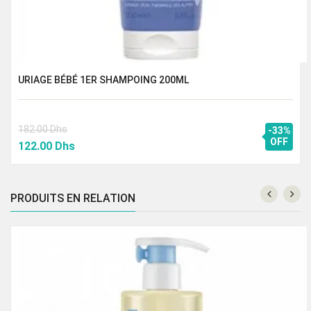
URIAGE BÉBÉ 1ER SHAMPOING 200ML
182.00
Dhs
-33%
Le
Le
OFF
122.00
Dhs
prix
prix
initial
actuel
était :
est :
PRODUITS EN RELATION
182.00 Dhs.
122.00 Dhs.