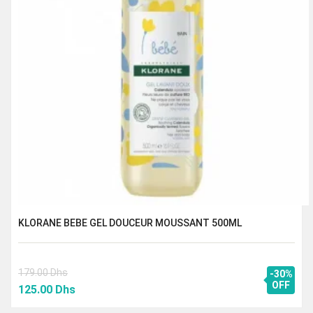
KLORANE BEBE GEL DOUCEUR MOUSSANT 500ML
179.00
Dhs
-30%
Le
Le
OFF
125.00
Dhs
prix
prix