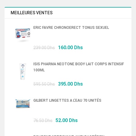
initial
actuel
était :
est :
MEILLEURES VENTES
179.00 Dhs.
125.00 Dhs.
ERIC FAVRE CHRONOERECT TONUS SEXUEL
Le
Le
160.00
Dhs
239.00
Dhs
prix
prix
initial
actuel
ISIS PHARMA NEOTONE BODY LAIT CORPS INTENSIF
était :
est :
100ML
239.00 Dhs.
160.00 Dhs.
Le
Le
395.00
Dhs
595.50
Dhs
prix
prix
initial
actuel
GILBERT LINGETTES A L’EAU 70 UNITÉS
était :
est :
595.50 Dhs.
395.00 Dhs.
Le
Le
52.00
Dhs
76.50
Dhs
prix
prix
initial
actuel