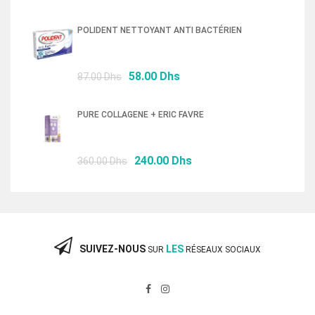
prix
prix
initial
actuel
POLIDENT NETTOYANT ANTI BACTÉRIEN
était :
est :
76.50 Dhs.
52.00 Dhs.
Le
Le
58.00
Dhs
87.00
Dhs
prix
prix
initial
actuel
PURE COLLAGENE + ERIC FAVRE
était :
est :
87.00 Dhs.
58.00 Dhs.
Le
Le
240.00
Dhs
360.00
Dhs
prix
prix
initial
actuel
était :
est :
360.00 Dhs.
240.00 Dhs.
SUIVEZ-NOUS
LES
SUR
RÉSEAUX SOCIAUX