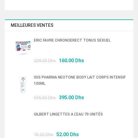
214.00 Dhs.
143.00 Dhs.
MEILLEURES VENTES
ERIC FAVRE CHRONOERECT TONUS SEXUEL
Le
Le
160.00
Dhs
239.00
Dhs
prix
prix
initial
actuel
ISIS PHARMA NEOTONE BODY LAIT CORPS INTENSIF
était :
est :
100ML
239.00 Dhs.
160.00 Dhs.
Le
Le
395.00
Dhs
595.50
Dhs
prix
prix
initial
actuel
GILBERT LINGETTES A L’EAU 70 UNITÉS
était :
est :
595.50 Dhs.
395.00 Dhs.
Le
Le
52.00
Dhs
76.50
Dhs