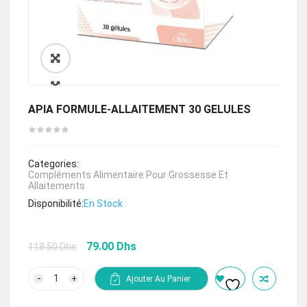
🔍
APIA FORMULE-ALLAITEMENT 30 GELULES
Categories:
Compléments Alimentaire Pour Grossesse Et
Allaitements
Disponibilité:
En Stock
Le
Le
79.00
Dhs
118.50
Dhs
prix
prix
initial
actuel
quantité
Ajouter Au Panier
de
était :
est :
APIA
118.50 Dhs.
79.00 Dhs.
FORMULE-