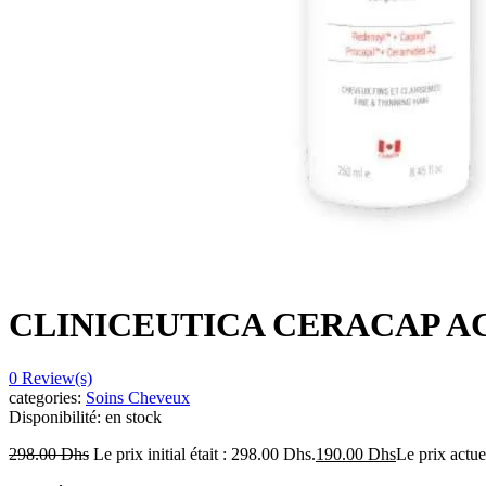
CLINICEUTICA CERACAP A
0
Review(s)
categories:
Soins Cheveux
Disponibilité:
en stock
298.00
Dhs
Le prix initial était : 298.00 Dhs.
190.00
Dhs
Le prix actue