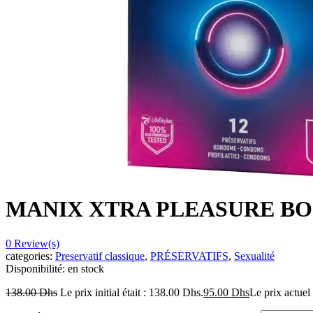
MANIX XTRA PLEASURE BOI
0
Review(s)
categories:
Preservatif classique
,
PRÉSERVATIFS
,
Sexualité
Disponibilité:
en stock
138.00
Dhs
Le prix initial était : 138.00 Dhs.
95.00
Dhs
Le prix actuel