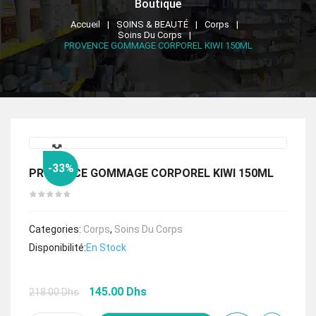
Boutique
Accueil
SOINS & BEAUTÉ
Corps
Soins Du Corps
PROVENCE GOMMAGE CORPOREL KIWI 150ML
🔍
-33%
PROVENCE GOMMAGE CORPOREL KIWI 150ML
Categories:
Corps
,
Soins Du Corps
Disponibilité:
En Stock
Le
Le
145.00
Dhs
218.00
Dhs
prix
prix