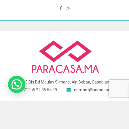
118 Bis Bd Moulay Slimane, Ain Sebaa, Casablanca
( +212 )5 22 35 54 09
contact@paracasa.ma
© 2025 Para Casa – Site géré et optimisé par
Touch Target
. All Rights
Reserved.