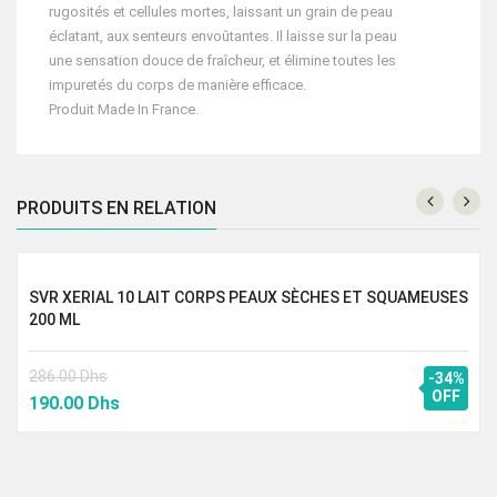
rugosités et cellules mortes, laissant un grain de peau
éclatant, aux senteurs envoûtantes. Il laisse sur la peau
une sensation douce de fraîcheur, et élimine toutes les
impuretés du corps de manière efficace.
Produit Made In France.
PRODUITS EN RELATION
SVR XERIAL 10 LAIT CORPS PEAUX SÈCHES ET SQUAMEUSES
200 ML
286.00
Dhs
-34%
Le
Le
OFF
190.00
Dhs
prix
prix
initial
actuel
était :
est :