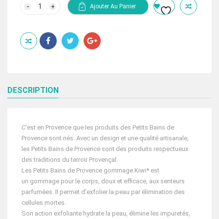
initial
actuel
quantité
Ajouter Au Panier
de
était :
est :
PROVENCE
218.00 Dhs.
145.00 Dhs.
GOMMAGE
CORPOREL
KIWI
150ML
DESCRIPTION
C’est en Provence que les produits des Petits Bains de
Provence sont nés. Avec un design et une qualité artisanale,
les Petits Bains de Provence sont des produits respectueux
des traditions du terroir Provençal.
Les Petits Bains de Provence gommage Kiwi* est
un gommage pour le corps, doux et efficace, aux senteurs
parfumées. Il permet d’exfolier la peau par élimination des
cellules mortes.
Son action exfoliante hydrate la peau, élimine les impuretés,