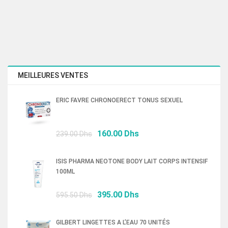
MEILLEURES VENTES
ERIC FAVRE CHRONOERECT TONUS SEXUEL
Le
Le
160.00
Dhs
239.00
Dhs
prix
prix
initial
actuel
ISIS PHARMA NEOTONE BODY LAIT CORPS INTENSIF
était :
est :
100ML
239.00 Dhs.
160.00 Dhs.
Le
Le
395.00
Dhs
595.50
Dhs
prix
prix
initial
actuel
GILBERT LINGETTES A L’EAU 70 UNITÉS