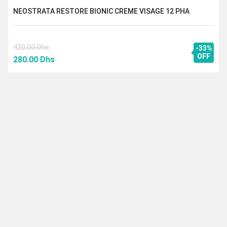
NEOSTRATA RESTORE BIONIC CREME VISAGE 12 PHA
420.00
Dhs
-33%
Le
Le
OFF
280.00
Dhs
prix
prix
initial
actuel
était :
est :
420.00 Dhs.
280.00 Dhs.