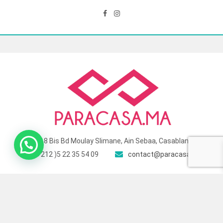
118 Bis Bd Moulay Slimane, Ain Sebaa, Casablanca
( +212 )5 22 35 54 09
contact@paracasa.ma
© 2025 Para Casa – Site géré et optimisé par
Touch Target
. All Rights
Reserved.