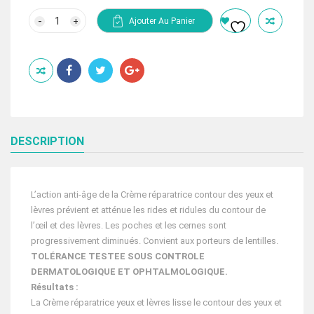
prix
prix
initial
actuel
quantité
Ajouter Au Panier
de
était :
est :
PLACENTOR
327.00 Dhs.
218.00 Dhs.
VEGETAL
CRÈME
protectrice
et
RÉPARATRICE
CONTOUR
YEUX
ET
LÈVRES
DESCRIPTION
L’action anti-âge de la Crème réparatrice contour des yeux et
lèvres prévient et atténue les rides et ridules du contour de
l’œil et des lèvres. Les poches et les cernes sont
progressivement diminués. Convient aux porteurs de lentilles.
TOLÉRANCE TESTEE SOUS CONTROLE
DERMATOLOGIQUE ET OPHTALMOLOGIQUE.
Résultats :
La Crème réparatrice yeux et lèvres lisse le contour des yeux et