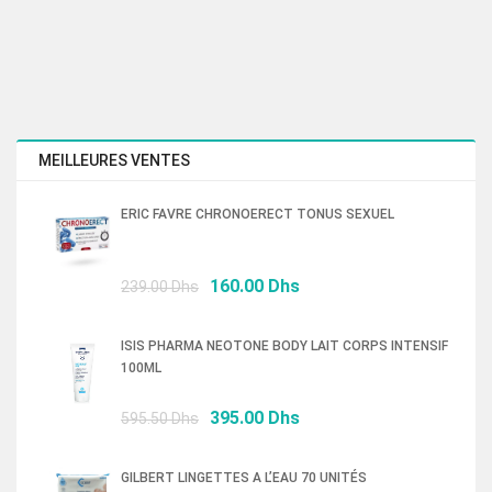
MEILLEURES VENTES
ERIC FAVRE CHRONOERECT TONUS SEXUEL
Le
Le
160.00
Dhs
239.00
Dhs
prix
prix
initial
actuel
ISIS PHARMA NEOTONE BODY LAIT CORPS INTENSIF
était :
est :
100ML
239.00 Dhs.
160.00 Dhs.
Le
Le
395.00
Dhs
595.50
Dhs
prix
prix
initial
actuel
GILBERT LINGETTES A L’EAU 70 UNITÉS