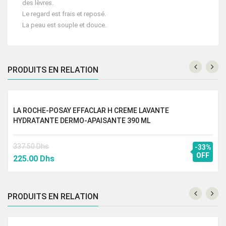
des lèvres.
Le regard est frais et reposé.
La peau est souple et douce.
PRODUITS EN RELATION
LA ROCHE-POSAY EFFACLAR H CREME LAVANTE
HYDRATANTE DERMO-APAISANTE 390 ML
337.50
Dhs
-33%
Le
Le
OFF
225.00
Dhs
prix
prix
initial
actuel
était :
est :
PRODUITS EN RELATION
337.50 Dhs.
225.00 Dhs.