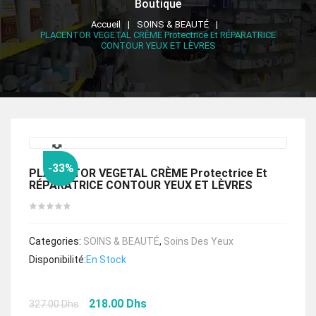
Boutique
Accueil
SOINS & BEAUTÉ
PLACENTOR VEGETAL CRÈME Protectrice Et RÉPARATRICE
CONTOUR YEUX ET LÈVRES
🔍
-33%
PLACENTOR VEGETAL CRÈME Protectrice Et
RÉPARATRICE CONTOUR YEUX ET LÈVRES
Categories:
SOINS & BEAUTÉ
,
Soins Des Yeux
Disponibilité:
En Stock
Le
Le
218.00
Dhs
327.00
Dhs