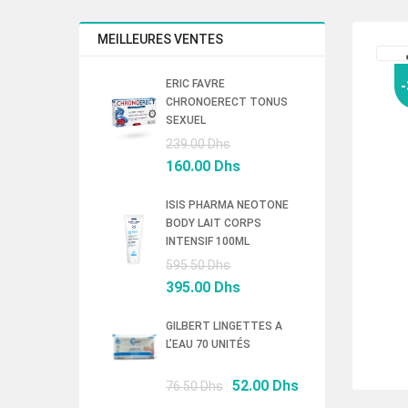
MEILLEURES VENTES
ERIC FAVRE
CHRONOERECT TONUS
SEXUEL
Le
239.00
Dhs
prix
Le
160.00
Dhs
initial
prix
était :
actuel
ISIS PHARMA NEOTONE
BODY LAIT CORPS
239.00 Dhs.
est :
INTENSIF 100ML
160.00 Dhs.
Le
595.50
Dhs
prix
Le
395.00
Dhs
initial
prix
était :
actuel
GILBERT LINGETTES A
L’EAU 70 UNITÉS
595.50 Dhs.
est :
395.00 Dhs.
Le
Le
52.00
Dhs
76.50
Dhs
prix
prix