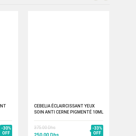
ANT
CEBELIA ÉCLAIRCISSANT YEUX
CEBEL
SOIN ANTI CERNE PIGMENTÉ 10ML
375.00
Dhs
315.
-30%
-33%
OFF
Le
Le
OFF
Le
250.00
Dhs
210.