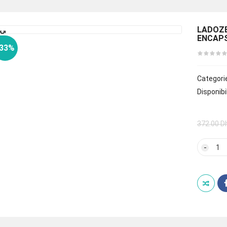
🔍
LADOZE
ENCAP
-33%
Categori
Disponibil
372.00
D
quan
de
LAD
CRE
CON
DES
YEUX
AU
RETI
ENC
15ML