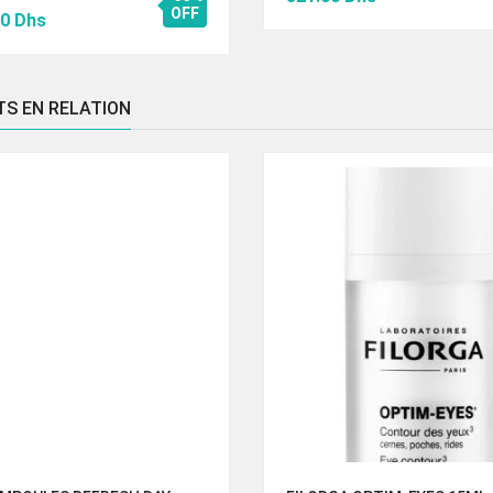
Le
OFF
prix
prix
00
Dhs
prix
initial
actuel
al
actuel
était :
est :
 :
est :
459.50 Dhs.
321.00 Dhs.
TS EN RELATION
00 Dhs.
369.00 Dhs.