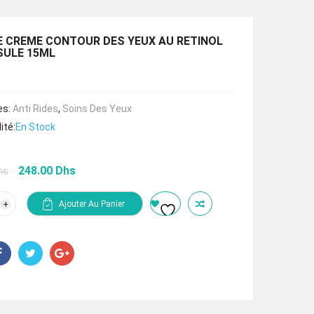
 CREME CONTOUR DES YEUX AU RETINOL
SULE 15ML
es:
Anti Rides
,
Soins Des Yeux
ité:
En Stock
Le
Le
248.00
Dhs
hs
prix
prix
initial
actuel
tité
Ajouter Au Panier
était :
est :
OZE
372.00 Dhs.
248.00 Dhs.
ME
TOUR
NOL
APSULE