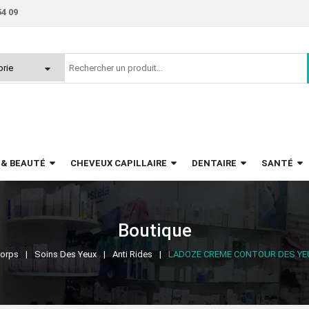
54 09
 & BEAUTÉ
CHEVEUX CAPILLAIRE
DENTAIRE
SANTÉ
Boutique
orps
Soins Des Yeux
Anti Rides
LADOZE CREME CONTOUR DES YE