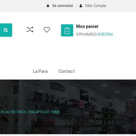
Se connecter
Mon Compte
Mon panier
0 Produit(s)
-
0.00
Dhs
La Para
Contact
UX AU RETINOL ENCAPSULE 15ML