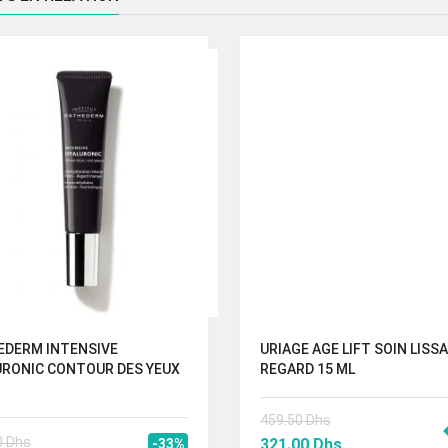
EDERM INTENSIVE
URIAGE AGE LIFT SOIN LISS
URONIC CONTOUR DES YEUX
REGARD 15 ML
459.50
Dhs
Le
Le
0
Dhs
321.00
Dhs
-33%