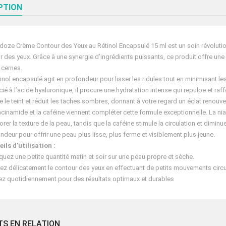
PTION
doze Crème Contour des Yeux au Rétinol Encapsulé 15 ml est un soin révolutionn
r des yeux. Grâce à une synergie d’ingrédients puissants, ce produit offre une 
s cernes.
tinol encapsulé agit en profondeur pour lisser les ridules tout en minimisant le
ié à l’acide hyaluronique, il procure une hydratation intense qui repulpe et raf
re le teint et réduit les taches sombres, donnant à votre regard un éclat renouve
acinamide et la caféine viennent compléter cette formule exceptionnelle. La nia
orer la texture de la peau, tandis que la caféine stimule la circulation et diminu
ndeur pour offrir une peau plus lisse, plus ferme et visiblement plus jeune.
ils d’utilisation :
quez une petite quantité matin et soir sur une peau propre et sèche.
z délicatement le contour des yeux en effectuant de petits mouvements circu
sez quotidiennement pour des résultats optimaux et durables
TS EN RELATION